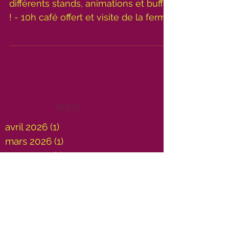
Les 14 et 15 avril à la ferme avec
différents stands, animations et buffet
! - 10h café offert et visite de la ferme
avant le 1er film....
Archive
s:
avril 2026
(1)
1 post
mars 2026
(1)
1 post
mars 2025
(1)
1 post
octobre 2024
(1)
1 post
septembre 2024
(2)
2 posts
août 2024
(1)
1 post