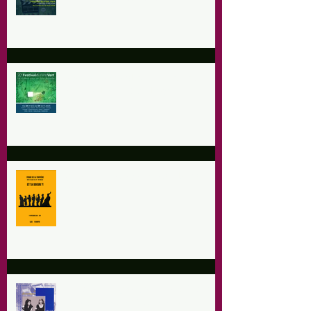
Touvière
20ème Festival du Film Vert à
Meinier les 5-6 avril 2025
9 Novembre 2024 : Les Ploufs - Et
ta soeur ?!
Dimanche 29 septembre : Chants
Polyphonique d'Italie et de