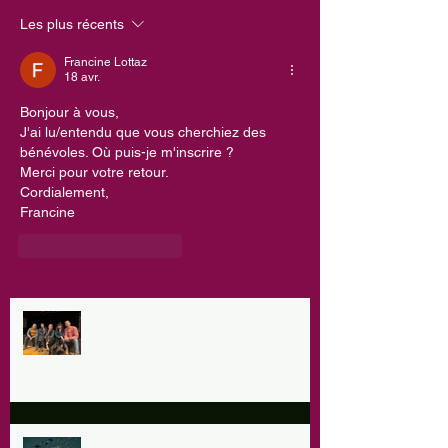
Les plus récents
Francine Lottaz
18 avr.
Bonjour à vous,
J'ai lu/entendu que vous cherchiez des 
bénévoles. Où puis-je m'inscrire ?
Merci pour votre retour.
Cordialement,
Francine
J'aime
Répondre
Le chant des Trognes Festival 3,4
& 5 Juil
Les 28 & 29 mars à la ferme de la