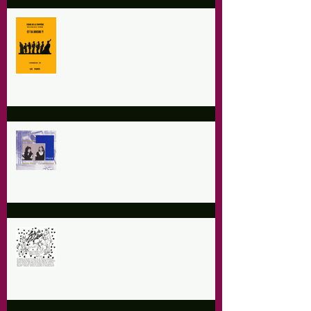
9 Novembre 2024 : Les Ploufs - Et
ta soeur ?!
Dimanche 29 septembre : Chants
Polyphonique d'Italie et de
Sardaigne
14 septembre 2024 : fiesta de las
cabras