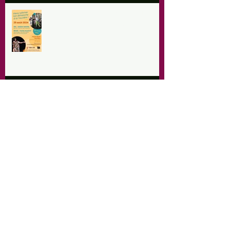
Dimanche 25 août 2024, Atelier en
famille et conte musical
COMPLET - Brunch du 1er août à
la ferme 10h-14h
Portes ouvertes à la ferme
dimanche 2 juin 2024 de 11h30 à
17h00