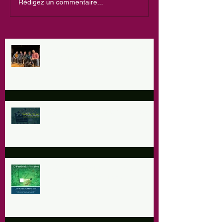
Rédigez un commentaire...
Le chant des Trognes Festival 3,4
& 5 Juil
Les 28 & 29 mars à la ferme de la
Touvière
20ème Festival du Film Vert à
Meinier les 5-6 avril 2025