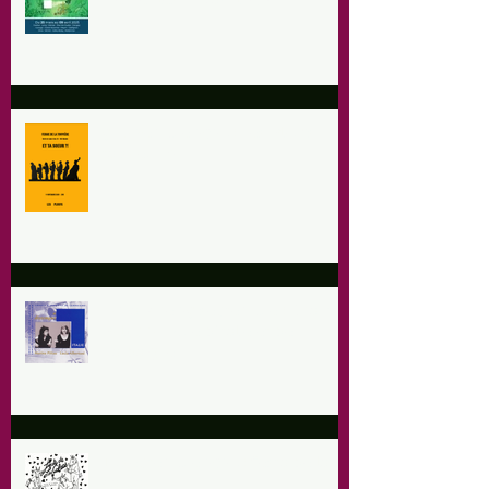
9 Novembre 2024 : Les Ploufs - Et
ta soeur ?!
Dimanche 29 septembre : Chants
Polyphonique d'Italie et de
Sardaigne
14 septembre 2024 : fiesta de las
cabras