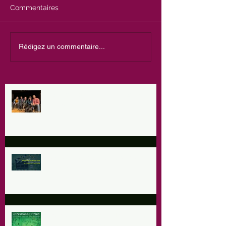
Commentaires
Rédigez un commentaire...
Le chant des Trognes Festival 3,4
& 5 Juil
Les 28 & 29 mars à la ferme de la
Touvière
20ème Festival du Film Vert à
Meinier les 5-6 avril 2025