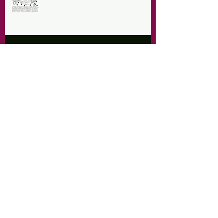
Dimanche 25 août 2024, Atelier en
famille et conte musical
COMPLET - Brunch du 1er août à
la ferme 10h-14h
Portes ouvertes à la ferme